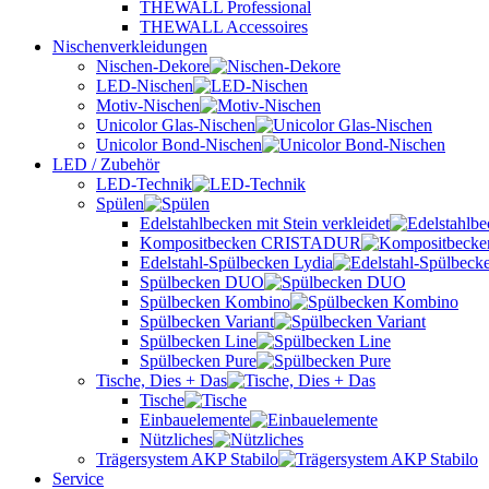
THEWALL Professional
THEWALL Accessoires
Nischenverkleidungen
Nischen-Dekore
LED-Nischen
Motiv-Nischen
Unicolor Glas-Nischen
Unicolor Bond-Nischen
LED / Zubehör
LED-Technik
Spülen
Edelstahlbecken mit Stein verkleidet
Kompositbecken CRISTADUR
Edelstahl-Spülbecken Lydia
Spülbecken DUO
Spülbecken Kombino
Spülbecken Variant
Spülbecken Line
Spülbecken Pure
Tische, Dies + Das
Tische
Einbauelemente
Nützliches
Trägersystem AKP Stabilo
Service