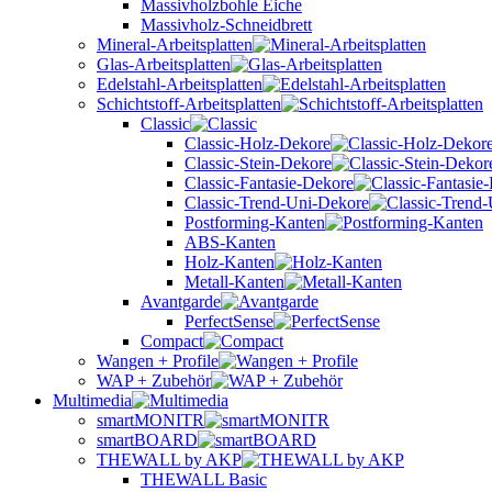
Massivholzbohle Eiche
Massivholz-Schneidbrett
Mineral-Arbeitsplatten
Glas-Arbeitsplatten
Edelstahl-Arbeitsplatten
Schichtstoff-Arbeitsplatten
Classic
Classic-Holz-Dekore
Classic-Stein-Dekore
Classic-Fantasie-Dekore
Classic-Trend-Uni-Dekore
Postforming-Kanten
ABS-Kanten
Holz-Kanten
Metall-Kanten
Avantgarde
PerfectSense
Compact
Wangen + Profile
WAP + Zubehör
Multimedia
smartMONITR
smartBOARD
THEWALL by AKP
THEWALL Basic