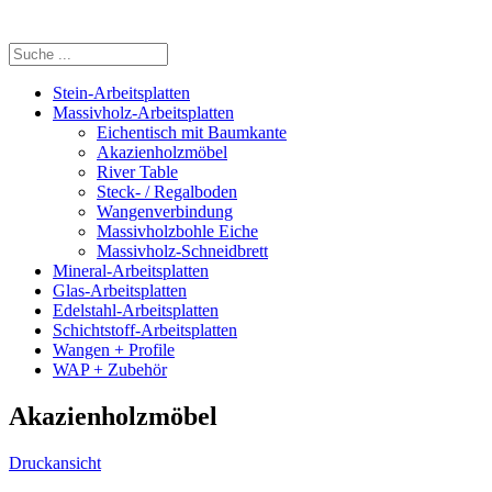
Stein-Arbeitsplatten
Massivholz-Arbeitsplatten
Eichentisch mit Baumkante
Akazienholzmöbel
River Table
Steck- / Regalboden
Wangenverbindung
Massivholzbohle Eiche
Massivholz-Schneidbrett
Mineral-Arbeitsplatten
Glas-Arbeitsplatten
Edelstahl-Arbeitsplatten
Schichtstoff-Arbeitsplatten
Wangen + Profile
WAP + Zubehör
Akazienholzmöbel
Druckansicht