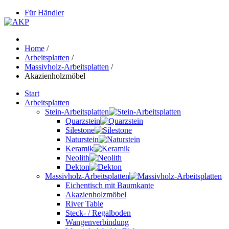
Für Händler
Home
/
Arbeitsplatten
/
Massivholz-Arbeitsplatten
/
Akazienholzmöbel
Start
Arbeitsplatten
Stein-Arbeitsplatten
Quarzstein
Silestone
Naturstein
Keramik
Neolith
Dekton
Massivholz-Arbeitsplatten
Eichentisch mit Baumkante
Akazienholzmöbel
River Table
Steck- / Regalboden
Wangenverbindung