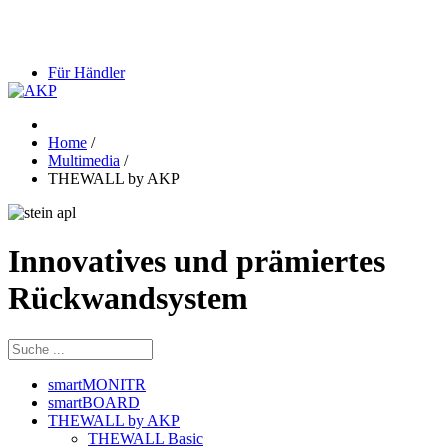
Für Händler
Home
/
Multimedia
/
THEWALL by AKP
Innovatives und prämiertes
Rückwandsystem
smartMONITR
smartBOARD
THEWALL by AKP
THEWALL Basic